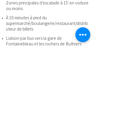
Zones principales d'escalade à 15' en voiture
ou moins
À 10 minutes à pied du
supermarché/boulangerie/restaurant/distrib
uteur de billets
Liaison par bus vers la gare de
Fontainebleau et les rochers de Buthiers
Accès sécurisé par carte-clé 24h/24
Location de crash pad (réservé aux clients) ;
topos/cartes dans la salle commune