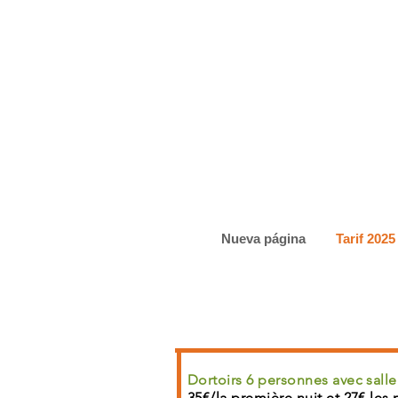
Nueva página
Tarif 2025
Dortoirs 6 personnes avec salle
35€/la première nuit et 27€ les 