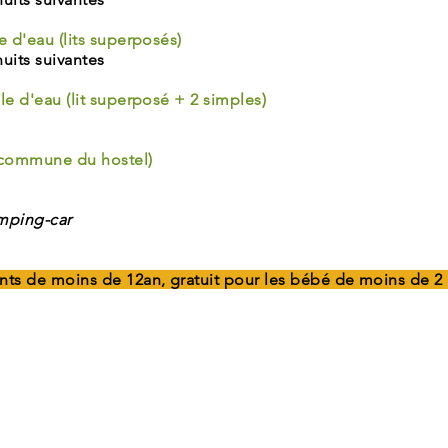
e d'eau (lits superposés)
nuits suivantes
le d'eau (lit superposé + 2 simples)
e commune du hostel)
amping-car
nts de moins de 12an, gratuit pour les bébé de moins de 2