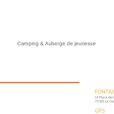
Camping & Auberge de jeunesse
Équipements/Caractéristiques
Photos
Accès
C
FONTA
14 Place de 
77760 LA CH
GPS