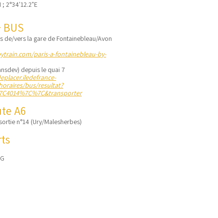
 ; 2°34'12.2"E
+ BUS
s de/vers la gare de Fontainebleau/Avon
bytrain.com/paris-a-fontainebleau-by-
ansdev) depuis le quai 7
eplacer.iledefrance-
/horaires/bus/resultat?
7C4014%7C%7C&transporter
ute
A6
 sortie n°14 (Ury/Malesherbes)
ts
DG