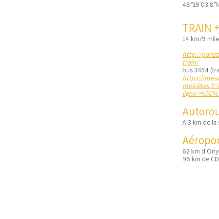
48°19'03.8"N
TRAIN 
14 km/9 mile
http://paris
train/
bus 3454 (tr
https://me-d
mobilites.fr
ligne=%7C%
Autoro
A 3 km de la
Aéropor
62 km d'Orly
96 km de C