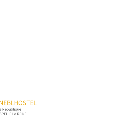
ontact/ Réservation
FAQ
INEBLHOSTEL
la République
APELLE LA REINE