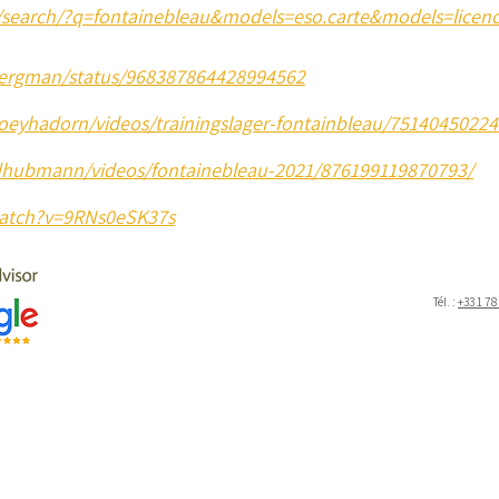
fr/search/?q=fontainebleau&models=eso.carte&models=licenc
_bergman/status/968387864428994562
oeyhadorn/videos/trainingslager-fontainbleau/7514045022
dhubmann/videos/fontainebleau-2021/876199119870793/
watch?v=9RNs0eSK37s
fontaineblh
Tél. :
+33 1 78