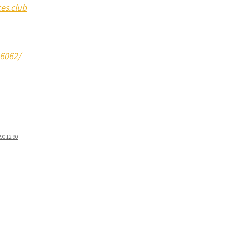
es.club
46062/
ostel 2019
 90 12 90