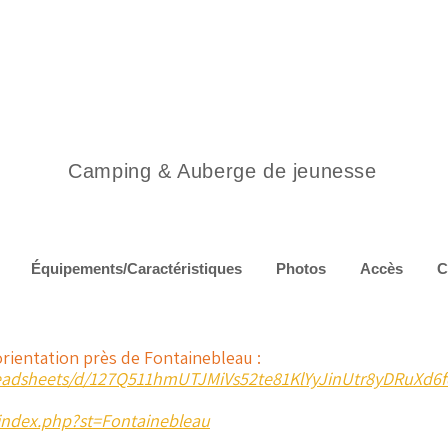
Camping & Auberge de jeunesse
Équipements/Caractéristiques
Photos
Accès
C
orientation près de Fontainebleau :
readsheets/d/127Q511hmUTJMiVs52te81KlYyJinUtr8yDRuXd6f
index.php?st=Fontainebleau